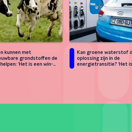
Kan groene waterstof 
n kunnen met
oplossing zijn in de
euwbare grondstoffen de
energietransitie? 'Het i
helpen: 'Het is een win-
procent van de puzzel'
tuatie'