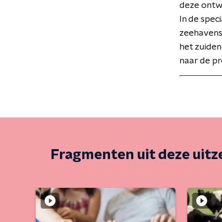
deze ontwi
In de spec
zeehavens 
het zuiden
naar de p
Fragmenten uit deze uit