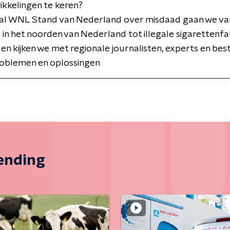
kkelingen te keren?
ial WNL Stand van Nederland over misdaad gaan we van
in het noorden van Nederland tot illegale sigarettenfa
 en kijken we met regionale journalisten, experts en be
roblemen en oplossingen
zending