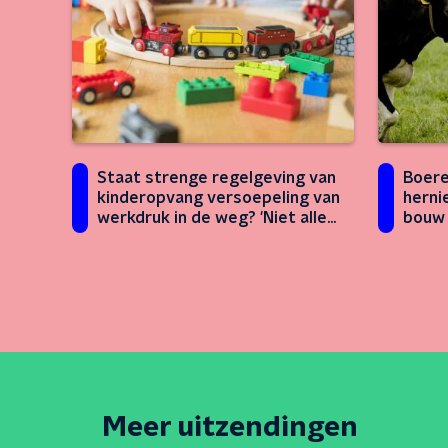
Staat strenge regelgeving van
Boere
kinderopvang versoepeling van
herni
werkdruk in de weg? 'Niet alle
bouw 
regels zijn effectief'
win-si
Meer uitzendingen