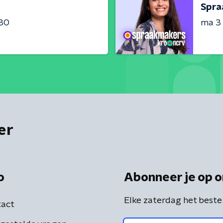
Spra
:30
ma 3
er
o
Abonneer je op o
Elke zaterdag het beste
act