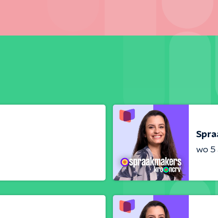
Spra
wo 5