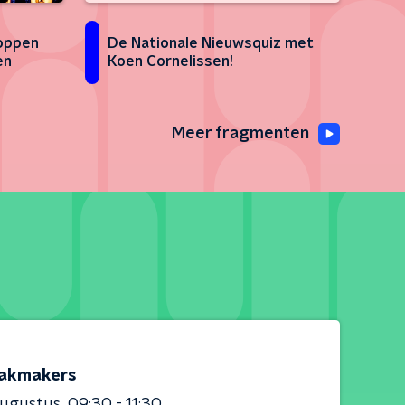
toppen
De Nationale Nieuwsquiz met
en
Koen Cornelissen!
Meer fragmenten
akmakers
augustus
09:30 - 11:30