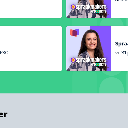
Spra
1:30
vr 31 j
er