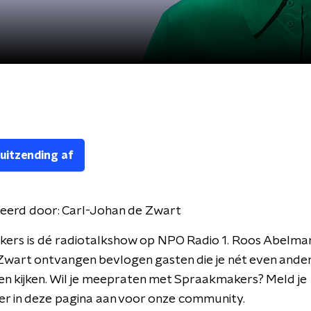
 uitzending af
eerd door:
Carl-Johan de Zwart
ers is dé radiotalkshow op NPO Radio 1. Roos Abelman
wart ontvangen bevlogen gasten die je nét even ander
en kijken. Wil je meepraten met Spraakmakers? Meld je
er in deze pagina aan voor onze community.