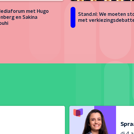
Mediaforum met Hugo
Stand.nl: We moeten s
nberg en Sakina
met verkiezingsdebatt
ouhi
Spra
di 4 