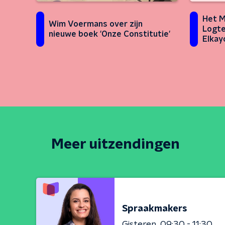
Het 
Wim Voermans over zijn
Logte
nieuwe boek 'Onze Constitutie'
Elkay
Meer uitzendingen
Spraakmakers
Gisteren
09:30 - 11:30