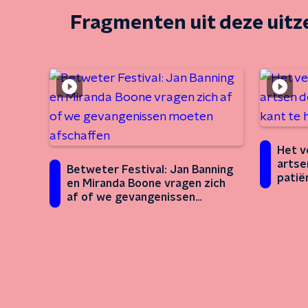
Fragmenten uit deze uit
Het v
artse
Betweter Festival: Jan Banning
patië
en Miranda Boone vragen zich
gest
af of we gevangenissen
moeten afschaffen