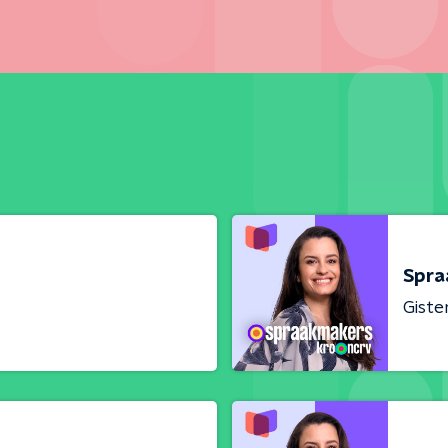
Spra
Giste