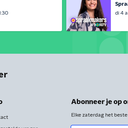
Spra
1:30
di 4 
er
o
Abonneer je op o
Elke zaterdag het beste
act