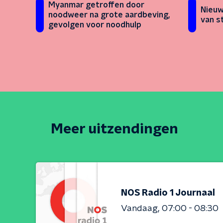
Myanmar getroffen door
Nieuw
noodweer na grote aardbeving,
van s
gevolgen voor noodhulp
Meer uitzendingen
NOS Radio 1 Journaal
Vandaag
07:00 - 08:30