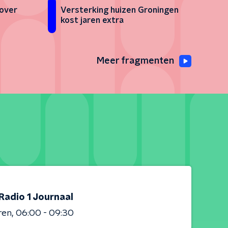
 over
Versterking huizen Groningen
kost jaren extra
Meer fragmenten
Radio 1 Journaal
ren
06:00 - 09:30