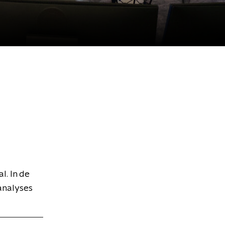
l. In de
analyses