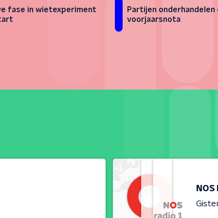
e fase in wietexperiment
Partijen onderhandelen
tart
voorjaarsnota
NOS 
Giste