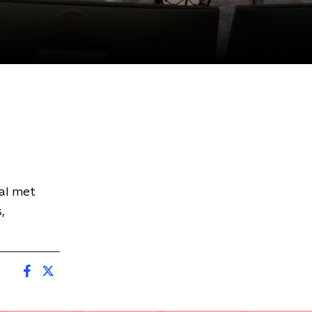
al met
,