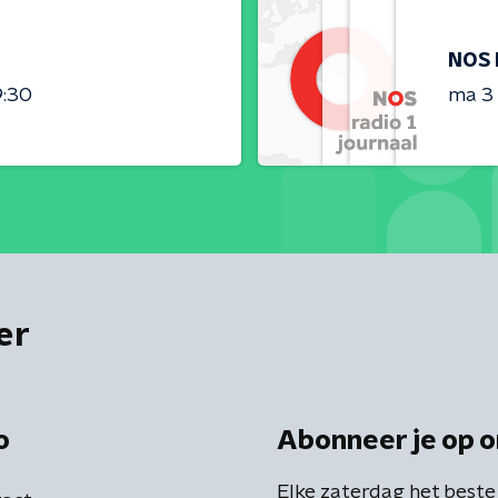
NOS 
9:30
ma 3
er
o
Abonneer je op o
Elke zaterdag het beste