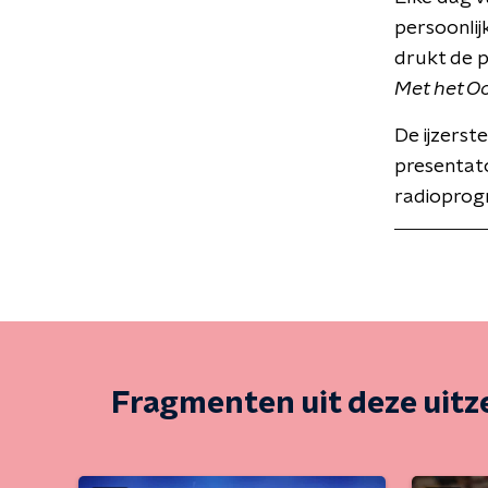
persoonlij
drukt de 
Met het O
De ijzerst
presentat
radioprog
Fragmenten uit deze uit