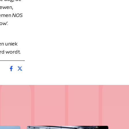
iewen,
oemen
NOS
ow'.
n uniek
rd wordt.