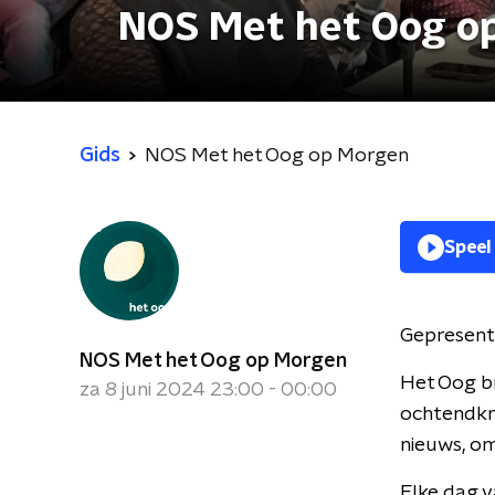
NOS Met het Oog o
Gids
NOS Met het Oog op Morgen
Speel
Gepresent
NOS Met het Oog op Morgen
Het Oog br
za 8 juni 2024 23:00 - 00:00
ochtendkra
nieuws, om
Elke dag v