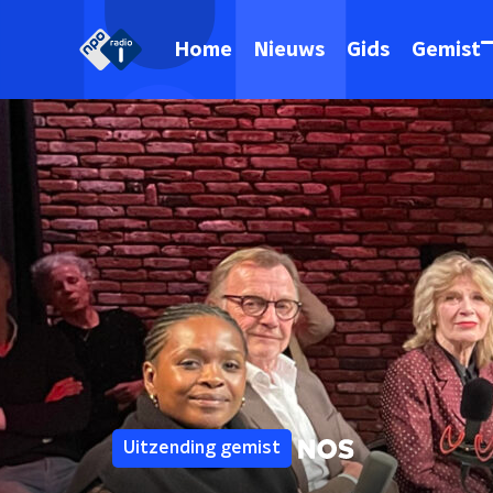
Home
Nieuws
Gids
Gemist
Uitzending gemist