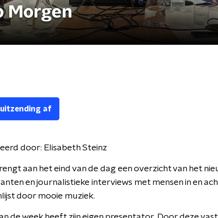
p Morgen
 uitzending af
eerd door:
Elisabeth Steinz
engt aan het eind van de dag een overzicht van het nie
nten en journalistieke interviews met mensen in en ach
lijst door mooie muziek.
an de week heeft zijn eigen presentator. Door deze vas