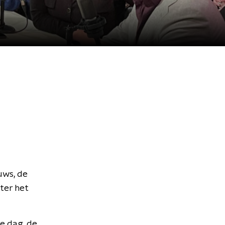
uws, de
ter het
te dag, de