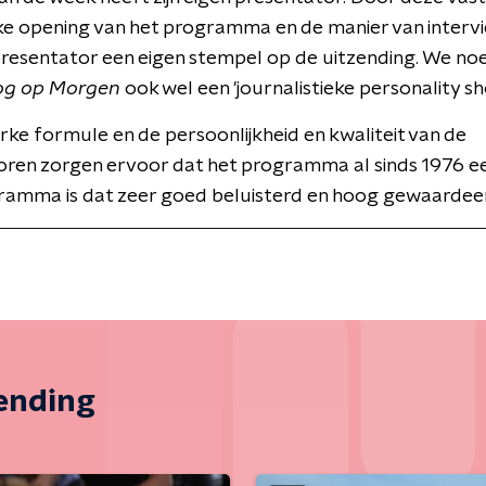
ke opening van het programma en de manier van interv
presentator een eigen stempel op de uitzending. We n
og op Morgen
ook wel een 'journalistieke personality sh
erke formule en de persoonlijkheid en kwaliteit van de
oren zorgen ervoor dat het programma al sinds 1976 ee
ramma is dat zeer goed beluisterd en hoog gewaardee
zending