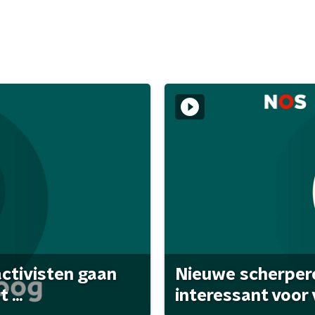
activisten gaan
Nieuwe scherpere
...
interessant voor