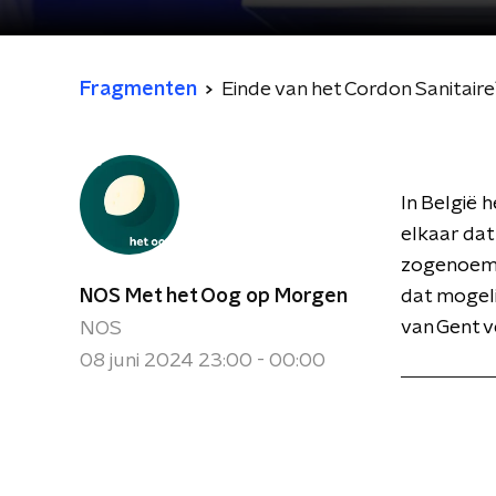
Fragmenten
Einde van het Cordon Sanitaire
In België 
elkaar dat
zogenoemd
NOS Met het Oog op Morgen
dat mogeli
van Gent v
NOS
08 juni 2024 23:00 - 00:00