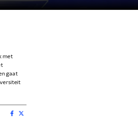
ak met
et
en gaat
versiteit