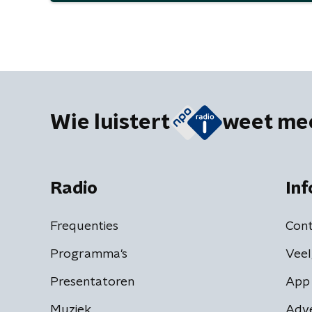
Wie luistert
weet me
Radio
Inf
Frequenties
Cont
Programma's
Veel
Presentatoren
App 
Muziek
Adv