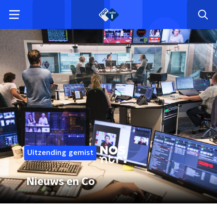
Uitzending gemist
Nieuws en Co