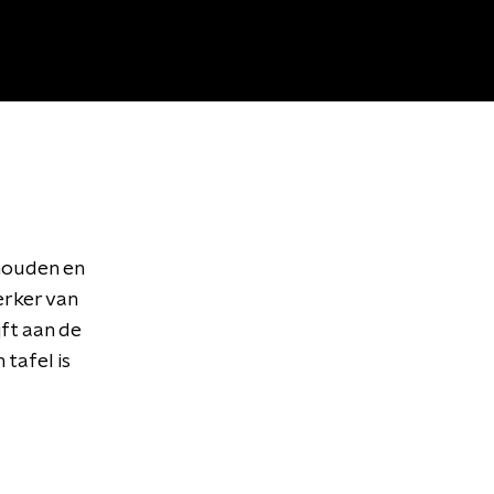
 houden en
erker van
ft aan de
tafel is