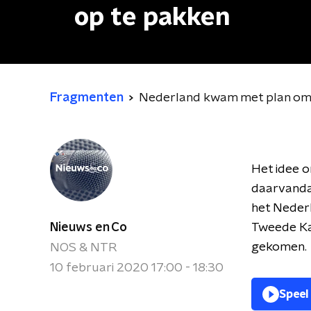
op te pakken
Fragmenten
Nederland kwam met plan om J
Het idee o
daarvanda
het Nederl
Nieuws en Co
Tweede Kam
gekomen.
NOS & NTR
10 februari 2020 17:00 - 18:30
Speel