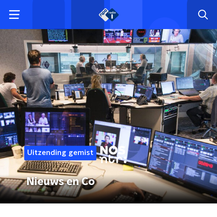
Uitzending gemist
Nieuws en Co