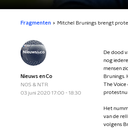
Fragmenten
Mitchel Brunings brengt prot
De dood va
nog iedere
mensen zic
Nieuws en Co
Brunings. 
The Voice 
NOS & NTR
protestnu
03 juni 2020 17:00 - 18:30
Het nummer
van de rel
volgens Br