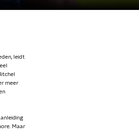
den, leidt
eel
itchel
der meer
en
aanleiding
imore. Maar