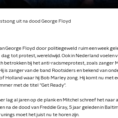
estsong uit na dood George Floyd
n George Floyd door politiegeweld ruim een week gele
 dag tot protest, wereldwijd. Ook in Nederland voelen v
h betrokken bij het anti-racismeprotest, zoals zanger M
Hij is zanger van de band Rootsiders en bekend van on
of Holland waar hij Bob Marley zong. Hij komt nu met e
mmer met de titel "Get Ready".
 lag al jaren op de plank en Mitchel schreef het naar 
len na de dood van Freddie Gray, 5 jaar geleden in Balt
unings moet het juist nu te horen zijn.