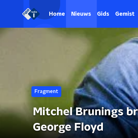
Home
Nieuws
Gids
Gemist
Fragment
Mitchel Brunings b
George Floyd