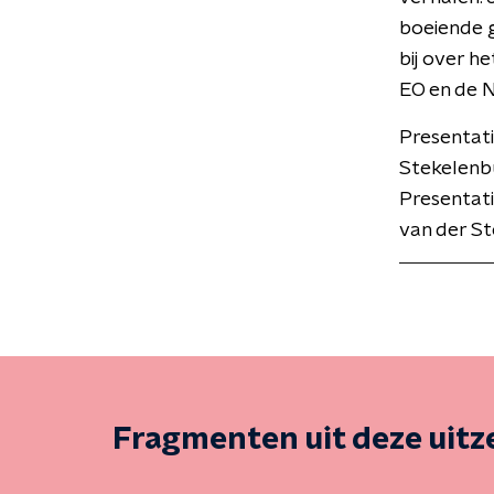
boeiende g
bij over 
EO en de 
Presentat
Stekelenbu
Presentati
van der St
Fragmenten uit deze uit