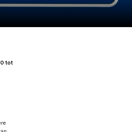
0 tot
ere
van