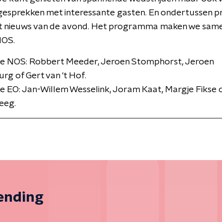
esprekken met interessante gasten. En ondertussen pr
het nieuws van de avond. Het programma maken we sam
NOS.
ie NOS: Robbert Meeder, Jeroen Stomphorst, Jeroen
rg of Gert van 't Hof.
e EO: Jan-Willem Wesselink, Joram Kaat, Margje Fikse 
eeg.
zending