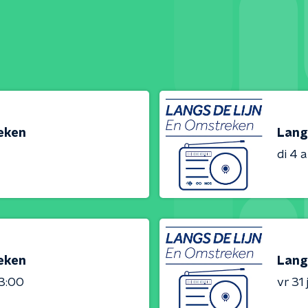
reken
Lang
di 4 
reken
Lang
23:00
vr 31 j