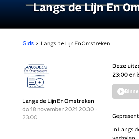
Langs de Lijn En O
Gids
Langs de Lijn En Omstreken
Deze uitz
23:00
en i
Binne
Langs de Lijn En Omstreken
do 18 november 2021 20:30 -
Gepresent
23:00
In Langs d
verhalen. 