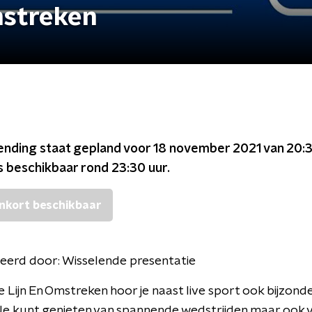
mstreken
ending staat gepland voor
18 november 2021 van 20:3
s beschikbaar rond
23:30
uur.
nkort beschikbaar
eerd door:
Wisselende presentatie
e Lijn En Omstreken hoor je naast live sport ook bijzond
Je kunt genieten van spannende wedstrijden maar ook 