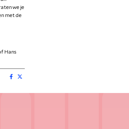
aten we je
en met de
of Hans