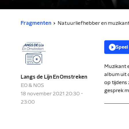
Fragmenten
Natuurliefhebber en muzikan
Speel
Muzikant 
album uit d
Langs de Lijn En Omstreken
op tijdens
EO & NOS
gesprek m
18 november 2021 20:30 -
23:00