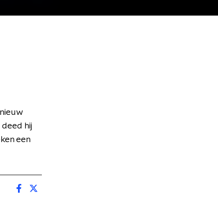
 nieuw
 deed hij
eken een