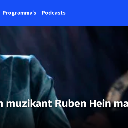
Programma's
Podcasts
n muzikant Ruben Hein m