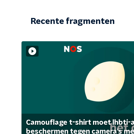
Recente fragmenten
Camouflage t-shirt moet lhbti-
beschermen tegen camera's met 