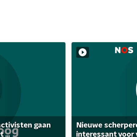
activisten gaan
Nieuwe scherpere
...
interessant voor