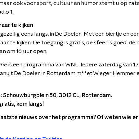
maar ook voor sport, cultuur en humor stemt u op zat
io 1.
aar te kijken
gezellig eens langs, in De Doelen. Met een biertje en een
aar te kijken! De toegang is gratis, de sfeer is goed, de 
an om 16 uur open.
ine
is een programma van WNL. Iedere zaterdag van 17:
vanuit De Doelen in Rotterdam m**et Wieger Hemmer e
: Schouwburgplein 50, 3012 CL, Rotterdam.
ratis, kom langs!
t laatste nieuws over het programma? Of weten wie er