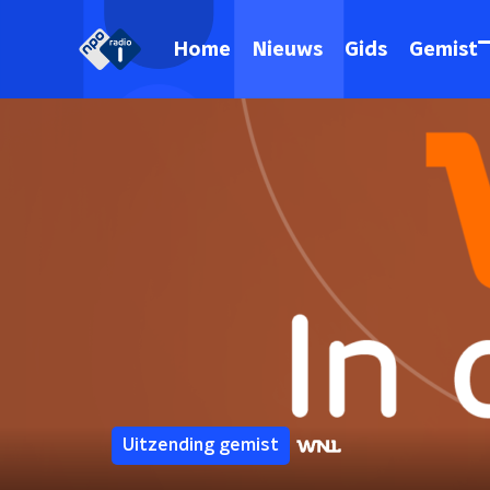
Home
Nieuws
Gids
Gemist
Uitzending gemist