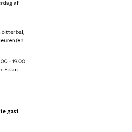
erdag af
 bitterbal,
deuren (en
00 - 19:00
n Fidan
 te gast