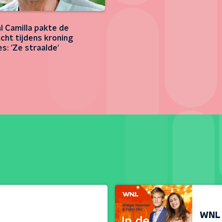
l Camilla pakte de
cht tijdens kroning
s: 'Ze straalde'
WNL 