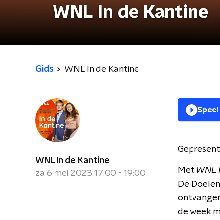
WNL In de Kantine
Gids
WNL In de Kantine
Speel
Gepresent
WNL In de Kantine
Met
WNL I
za 6 mei 2023 17:00 - 19:00
De Doelen
ontvangen
de week me