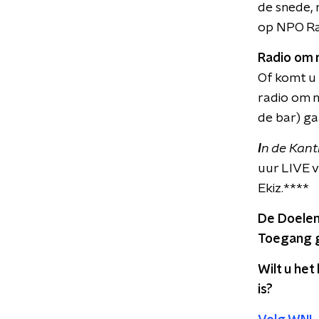
de snede, 
op NPO Rad
Radio om n
Of komt u 
radio om n
de bar) ga
I
n de Kant
uur LIVE 
Ekiz.****
De Doelen
Toegang g
Wilt u he
is?