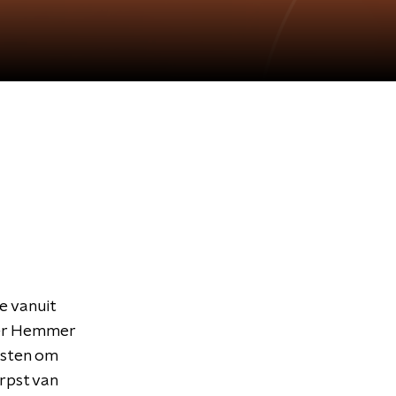
e vanuit
ger Hemmer
asten om
rpst van