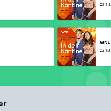
za 1 
WNL 
za 18 
er