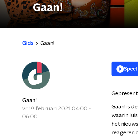
Gaan!
Gids
Gaan!
Speel
Gepresent
Gaan!
Gaan! is 
vr 19 februari 2021 04:00 -
waarin lui
06:00
het nieuws
reageren o