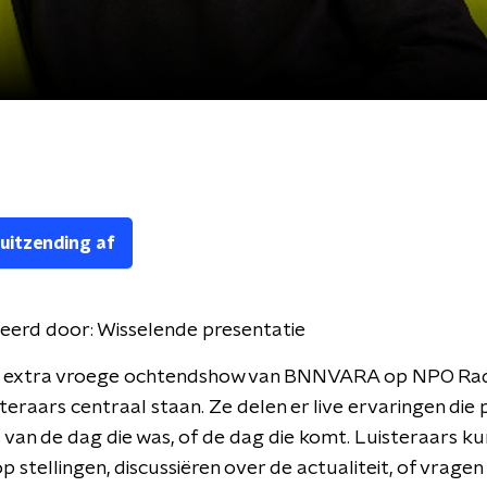
 uitzending af
eerd door:
Wisselende presentatie
de extra vroege ochtendshow van BNNVARA op NPO Radi
steraars centraal staan. Ze delen er live ervaringen die p
 van de dag die was, of de dag die komt. Luisteraars k
p stellingen, discussiëren over de actualiteit, of vragen