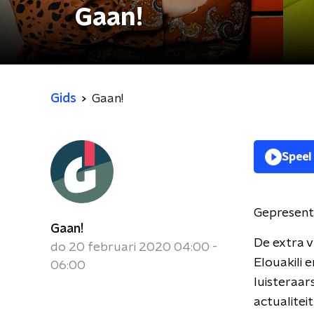
Gaan!
Gids
Gaan!
Speel
Gepresent
Gaan!
De extra 
do 20 februari 2020 04:00 -
Elouakili
06:00
luisteraar
actualitei