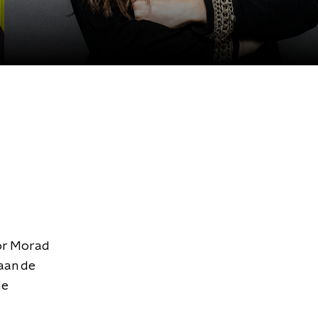
or Morad
aan de
de