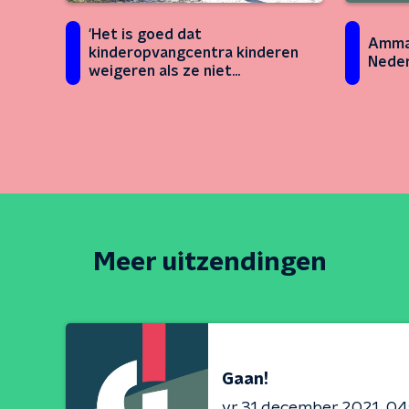
'Het is goed dat
Amma 
kinderopvangcentra kinderen
Neder
weigeren als ze niet
gevaccineerd zijn'
Meer uitzendingen
Gaan!
vr 31 december 2021
04