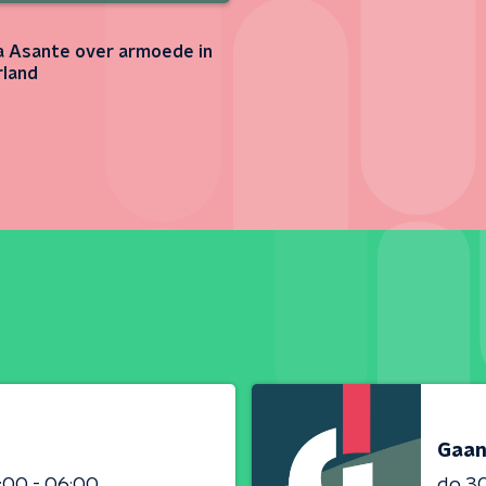
Asante over armoede in
land
Gaan
:00 - 06:00
do 3