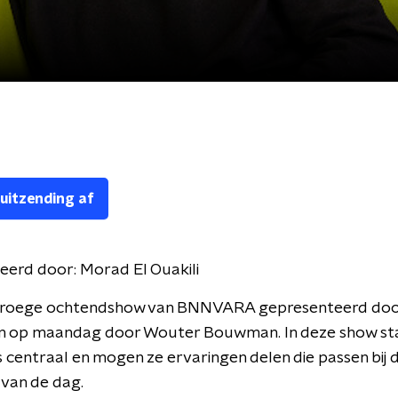
 uitzending af
eerd door:
Morad El Ouakili
vroege ochtendshow van BNNVARA gepresenteerd do
 en op maandag door Wouter Bouwman. In deze show st
s centraal en mogen ze ervaringen delen die passen bij 
t van de dag.