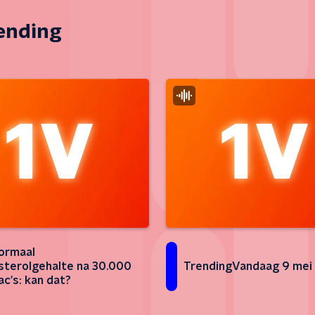
zending
ormaal
sterolgehalte na 30.000
TrendingVandaag 9 mei
ac's: kan dat?