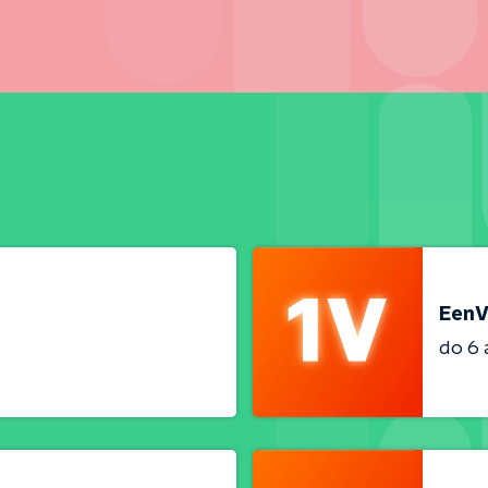
EenV
do 6