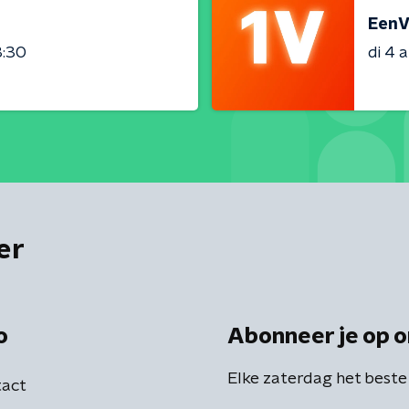
EenV
3:30
di 4 
er
o
Abonneer je op o
Elke zaterdag het beste
act