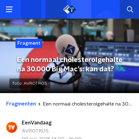
Fragment
Een normaal cholesterolgehalte
na 30.000 Big Mac's: kan dat?
foto:
AVROTROS
Fragmenten
Een normaal cholesterolgehalte na 30.000 Big Mac's: kan dat?
EenVandaag
AVROTROS