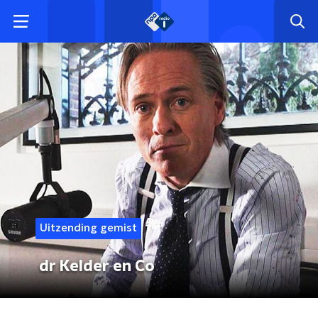
Uitzending gemist
dr Kelder en Co