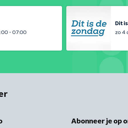
Dit i
:00 - 07:00
zo 4
er
o
Abonneer je op o