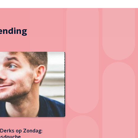
zending
s Derks op Zondag:
nsdouche