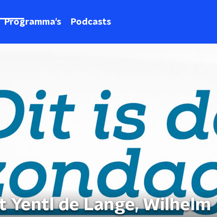
Programma's
Podcasts
t Yentl de Lange, Wilhelm