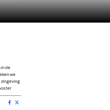
in de
reken we
 zingeving
looster