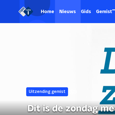
Home
Nieuws
Gids
Gemist
Uitzending gemist
Dit is de zondag me