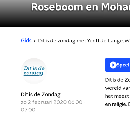
Roseboom en Moha
Gids
Dit is de zondag met Yentl de Lange
Speel
Dit is de
wereld va
Dit is de Zondag
het meest 
zo 2 februari 2020 06:00 -
en religie.
07:00