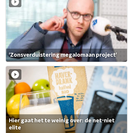
'Zonsverduistering megalomaan project'
Hier gaat het te weinig over: de net-niet
elite