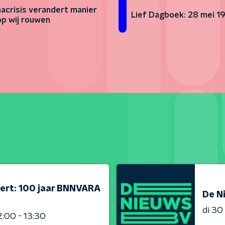
acrisis verandert manier
Lief Dagboek: 28 mei 1
p wij rouwen
ert: 100 jaar BNNVARA
De N
di 3
2:00 - 13:30