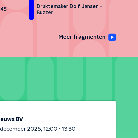
Druktemaker Dolf Jansen -
945
Buzzer
Meer fragmenten
ieuws BV
0 december 2025
12:00 - 13:30