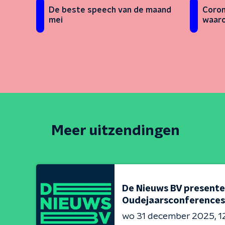
Coron
De beste speech van de maand
waaro
mei
Meer uitzendingen
De Nieuws BV presente
Oudejaarsconferences
wo 31 december 2025
1