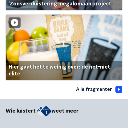
'Zonsverduistering megalomaan project'
Hier gaat het te weinig over: de net-niet
elite
Alle fragmenten
Wie luistert
weet meer