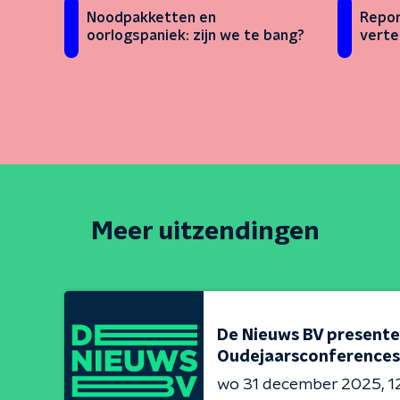
Noodpakketten en
Repor
oorlogspaniek: zijn we te bang?
verte
Meer uitzendingen
De Nieuws BV presente
Oudejaarsconferences
wo 31 december 2025
1