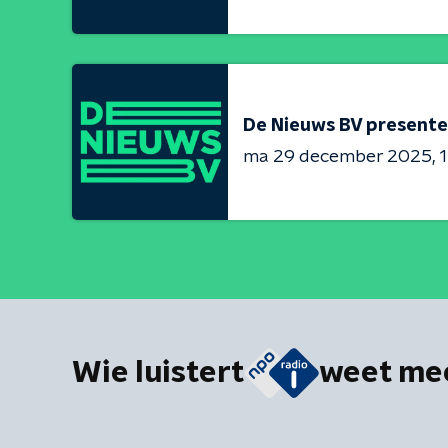
De Nieuws BV presente
ma 29 december 2025
1
Wie luistert
weet me