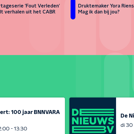
tageserie 'Fout Verleden'
Druktemaker Yora Riens
lt verhalen uit het CABR
Mag ik dan bij jou?
ert: 100 jaar BNNVARA
De N
di 3
2:00 - 13:30