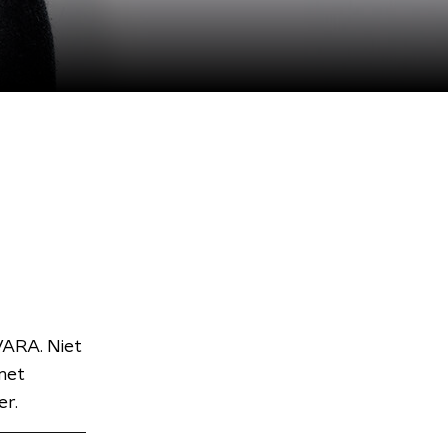
VARA. Niet
met
er.