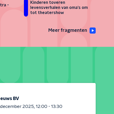
Kinderen toveren
tra -
levensverhalen van oma's om
tot theatershow
Meer fragmenten
ieuws BV
0 december 2025
12:00 - 13:30