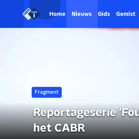
Home
Nieuws
Gids
Gemist
Fragment
Reportageserie 'Fou
het CABR