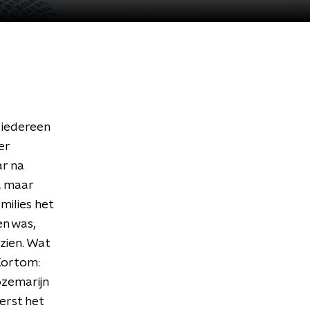
 iedereen
er
r na
, maar
milies het
en was,
zien. Wat
Kortom:
ozemarijn
erst het