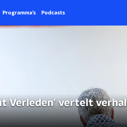
Programma's
Podcasts
t Verleden' vertelt verhal