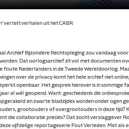
' vertelt verhalen uit het CABR
al Archief Bijzondere Rechtspleging zou vandaag voor
worden. Dat oorlogsarchief zit vol met documenten ov
 foute Nederlanders in de Tweede Wereldoorlog. Maa
ngen over de privacy komt het hele archief niet online
 beperkt openbaar. Het gesprek hierover is in sommige fa
jaar al wél geopend. Want: geschiedenis die onbesprok
opgerakeld en zwarte bladzijdes worden onder ogen ge
uders, grootouders of overgrootouders in deze tijd? 
nt die collaboratie precies? Dat zocht verslaggever R
n deze vijfdelige reportageserie Fout Verleden. Met als e