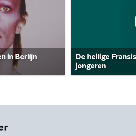
 in Berlijn
De heilige Fransi
jongeren
er