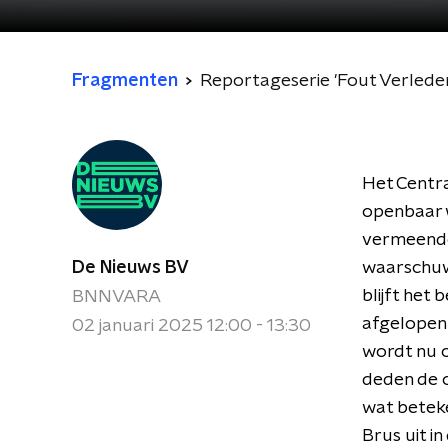
Fragmenten
Reportageserie 'Fout Verleden
Het Centra
openbaar 
vermeende
De Nieuws BV
waarschuwi
blijft het
BNNVARA
afgelopen 
02 januari 2025 12:00 - 13:30
wordt nu 
deden de o
wat beteke
Brus uit i