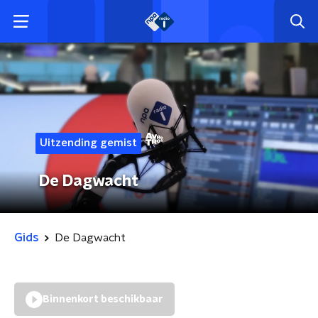
Uitzending gemist
De Dagwacht
Gids
De Dagwacht
Binnenkort beschikbaar