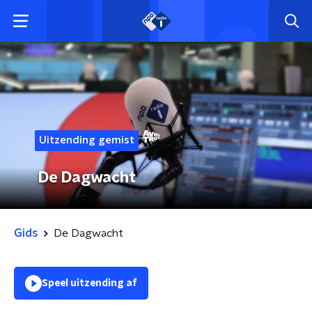
Uitzending gemist
De Dagwacht
Gids
De Dagwacht
Speel uitzending af