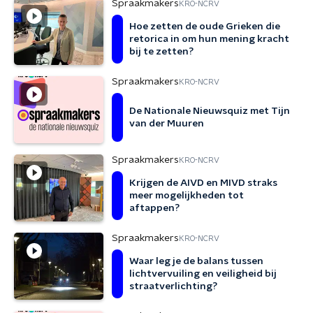
Spraakmakers
KRO-NCRV
Hoe zetten de oude Grieken die
retorica in om hun mening kracht
bij te zetten?
Spraakmakers
KRO-NCRV
De Nationale Nieuwsquiz met Tijn
van der Muuren
Spraakmakers
KRO-NCRV
Krijgen de AIVD en MIVD straks
meer mogelijkheden tot
aftappen?
Spraakmakers
KRO-NCRV
Waar leg je de balans tussen
lichtvervuiling en veiligheid bij
straatverlichting?