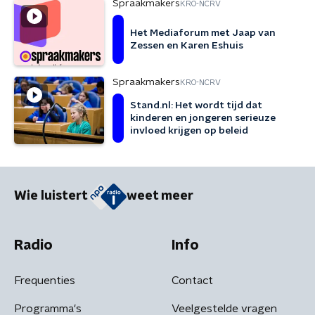
Spraakmakers
KRO-NCRV
Het Mediaforum met Jaap van
Zessen en Karen Eshuis
Spraakmakers
KRO-NCRV
Stand.nl: Het wordt tijd dat
kinderen en jongeren serieuze
invloed krijgen op beleid
Wie luistert
weet meer
Radio
Info
Frequenties
Contact
Programma's
Veelgestelde vragen