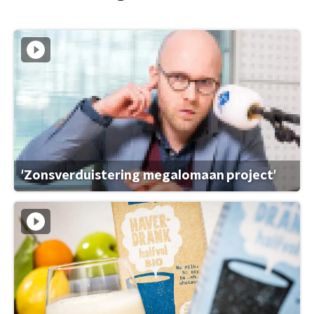
'Zonsverduistering megalomaan project'