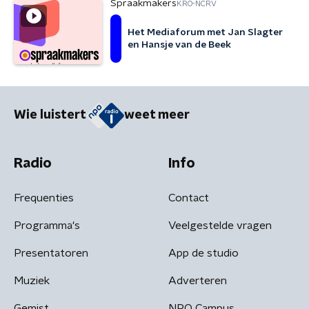
Spraakmakers
KRO-NCRV
Het Mediaforum met Jan Slagter
en Hansje van de Beek
Wie luistert
weet meer
Radio
Info
Frequenties
Contact
Programma's
Veelgestelde vragen
Presentatoren
App de studio
Muziek
Adverteren
Gemist
NPO Campus