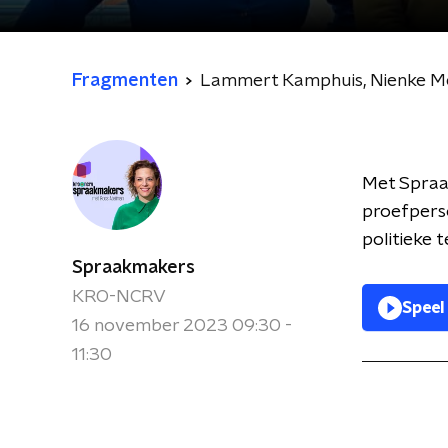
Fragmenten
Lammert Kamphuis, Nienke Meij
Met Spraa
proefperso
politieke 
Spraakmakers
KRO-NCRV
Speel
16 november 2023 09:30 -
11:30