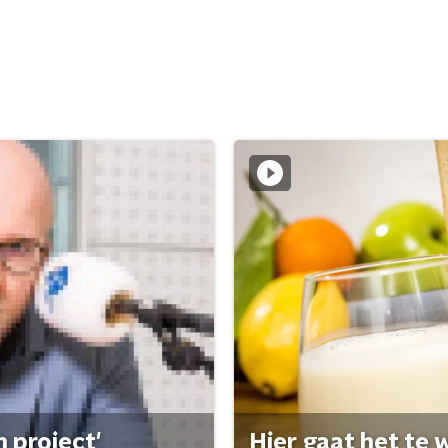
 project'
Hier gaat het te w