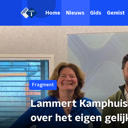
Home
Nieuws
Gids
Gemist
Fragment
Lammert Kamphuis, 
over het eigen gelij