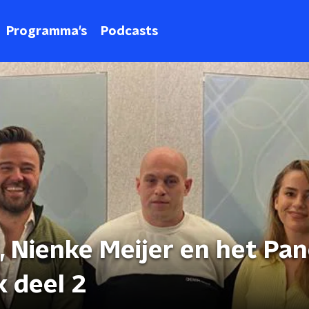
Programma's
Podcasts
Nienke Meijer en het Pan
k deel 2