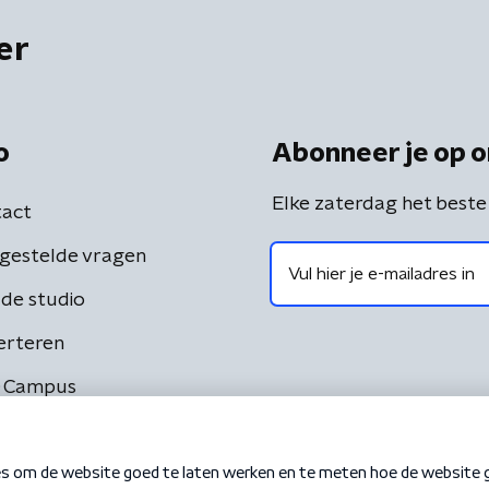
er
o
Abonneer je op o
Elke zaterdag het beste
act
gestelde vragen
de studio
erteren
 Campus