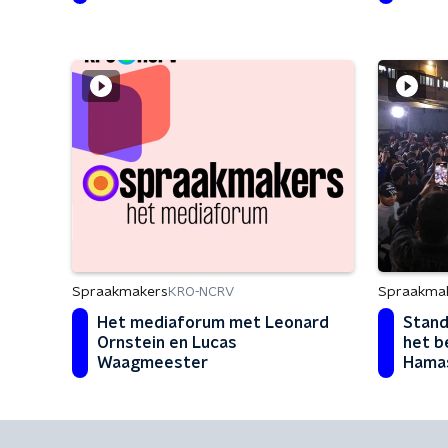
Spraakmakers
Spraakma
KRO-NCRV
Het mediaforum met Leonard
Stand
Ornstein en Lucas
het b
Waagmeester
Hama