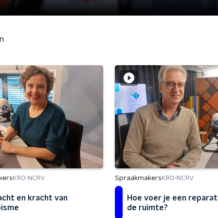
n
kers
Spraakmakers
KRO-NCRV
KRO-NCRV
cht en kracht van
Hoe voer je een reparati
pisme
de ruimte?