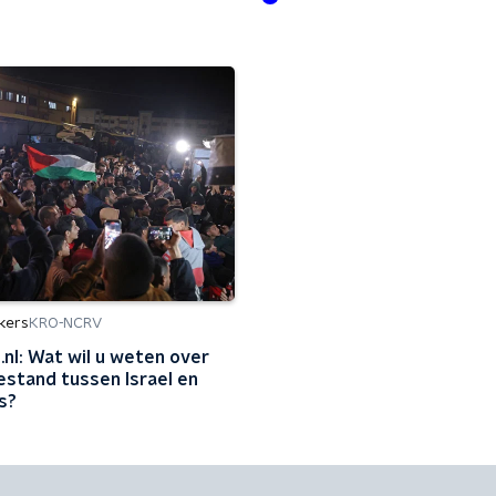
kers
KRO-NCRV
.nl: Wat wil u weten over
estand tussen Israel en
s?