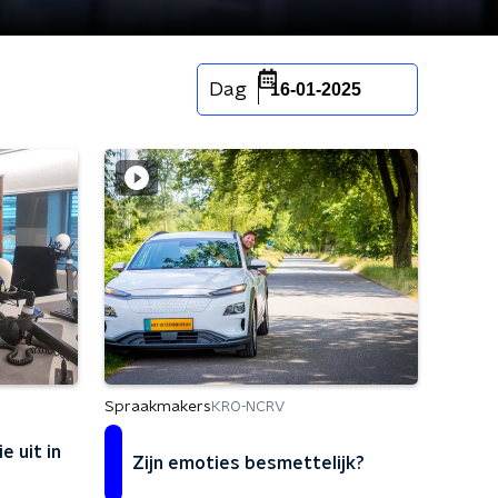
Dag
16-01-2025
Spraakmakers
KRO-NCRV
e uit in
Zijn emoties besmettelijk?