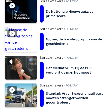
Spraakmakers
KRO-NCRV
De Nationale Nieuwsquiz: een
prima score
Spraakmakers
KRO-NCRV
Ngram; de trending topics van de
geschiedenis
Spraakmakers
KRO-NCRV
Het Mediaforum: Bij de BBC
verdient de man het meest
Spraakmakers
KRO-NCRV
Stand.nl: Vrachtwagenchauffeurs
moeten strenger worden
gecontroleerd