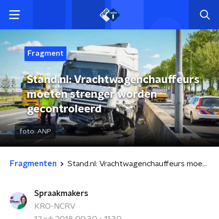
Fragment
Stand.nl: Vrachtwagenchauffeurs
moeten strenger worden
gecontroleerd
foto:
ANP
Fragmenten
Stand.nl: Vrachtwagenchauffeurs moeten strenger worden gecontroleerd
Spraakmakers
KRO-NCRV