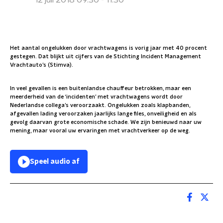
12 juli 2018 09:30 - 11:30
Het aantal ongelukken door vrachtwagens is vorig jaar met 40 procent
gestegen. Dat blijkt uit cijfers van de Stichting Incident Management
Vrachtauto’s (Stimva).
In veel gevallen is een buitenlandse chauffeur betrokken, maar een
meerderheid van de ‘incidenten’ met vrachtwagens wordt door
Nederlandse collega’s veroorzaakt. Ongelukken zoals klapbanden,
afgevallen lading veroorzaken jaarlijks lange files, onveiligheid en als
gevolg daarvan grote economische schade. We zijn benieuwd naar uw
mening, maar vooral uw ervaringen met vrachtverkeer op de weg.
Speel audio af