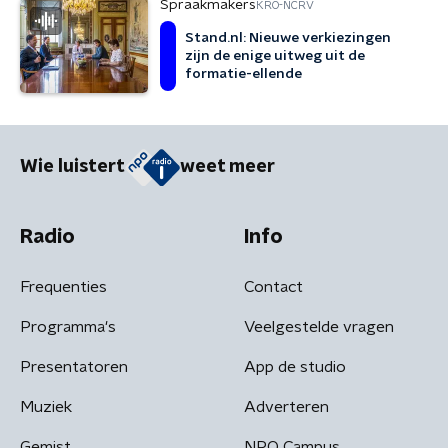
Spraakmakers
KRO-NCRV
Stand.nl: Nieuwe verkiezingen
zijn de enige uitweg uit de
formatie-ellende
Wie luistert
weet meer
Radio
Info
Frequenties
Contact
Programma's
Veelgestelde vragen
Presentatoren
App de studio
Muziek
Adverteren
Gemist
NPO Campus