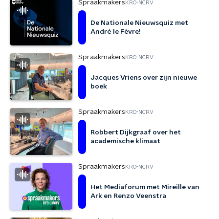
Spraakmakers
KRO-NCRV
De Nationale Nieuwsquiz met
André le Fèvre!
Spraakmakers
KRO-NCRV
Jacques Vriens over zijn nieuwe
boek
Spraakmakers
KRO-NCRV
Robbert Dijkgraaf over het
academische klimaat
Spraakmakers
KRO-NCRV
Het Mediaforum met Mireille van
Ark en Renzo Veenstra