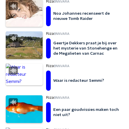
Riza
BNNVARA
Noa Johannes recenseert de
nieuwe Tomb Raider
Riza
BNNVARA
Geertje Dekkers praat je bij over
het mysterie van Stonehenge en
de Megalieten van Carnac
Riza
BNNVARA
Waar is redacteur Semmi?
Riza
BNNVARA
Een paar goudvissies maken toch
niet uit?