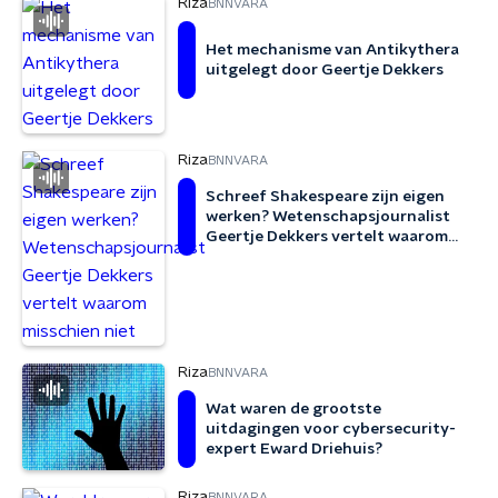
Riza
BNNVARA
Het mechanisme van Antikythera
uitgelegt door Geertje Dekkers
Riza
BNNVARA
Schreef Shakespeare zijn eigen
werken? Wetenschapsjournalist
Geertje Dekkers vertelt waarom
misschien niet
Riza
BNNVARA
Wat waren de grootste
uitdagingen voor cybersecurity-
expert Eward Driehuis?
Riza
BNNVARA