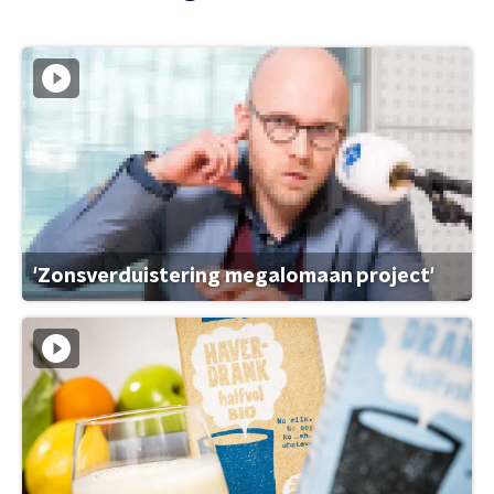
'Zonsverduistering megalomaan project'