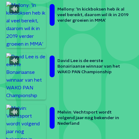
Mellony: 'In kickboksen heb ik al
veel bereikt, daarom wil ik in 2019
verder groeien in MMA'
David Lee is de eerste
Bonairiaanse winnaar van het
WAKO PAN Championship
Melvin: Vechtsport wordt
volgend jaar nog bekender in
Nederland