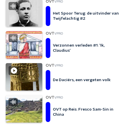
OVT
VPRO
Het Spoor Terug: de uitvinder van
Twijfelachtig #2
OVT
VPRO
Verzonnen verleden #1: 'Ik,
Claudius'
OVT
VPRO
De Daciërs, een vergeten volk
OVT
VPRO
OVT op Reis: Fresco Sam-Sin in
China