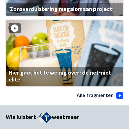
'Zonsverduistering megalomaan project'
Hier gaat het te weinig over: de net-niet
elite
Alle fragmenten
Wie luistert
weet meer