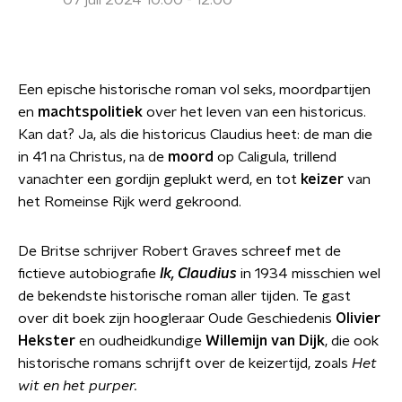
07 juli 2024 10:00 - 12:00
Een epische historische roman vol seks, moordpartijen
en
machtspolitiek
over het leven van een historicus.
Kan dat? Ja, als die historicus Claudius heet: de man die
in 41 na Christus, na de
moord
op Caligula, trillend
vanachter een gordijn geplukt werd, en tot
keizer
van
het Romeinse Rijk werd gekroond.
De Britse schrijver Robert Graves schreef met de
fictieve autobiografie
Ik, Claudius
in 1934 misschien wel
de bekendste historische roman aller tijden. Te gast
over dit boek
zijn hoogleraar Oude Geschiedenis
Olivier
Hekster
en oudheidkundige
Willemijn van Dijk
, die ook
historische romans schrijft over de keizertijd, zoals
Het
wit en het purper.