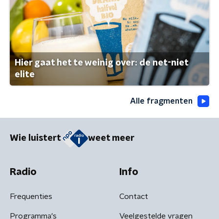
Hier gaat het te weinig over: de net-niet
elite
Alle fragmenten
Wie luistert
weet meer
Radio
Info
Frequenties
Contact
Programma's
Veelgestelde vragen