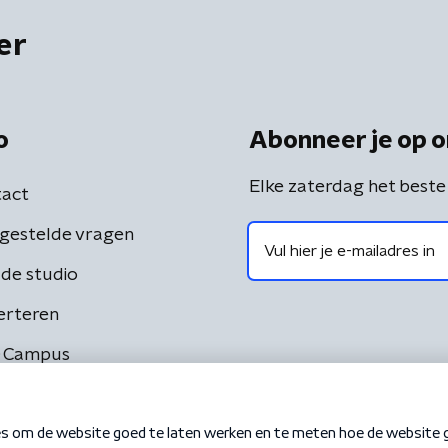
er
o
Abonneer je op o
Elke zaterdag het beste
act
gestelde vragen
de studio
erteren
 Campus