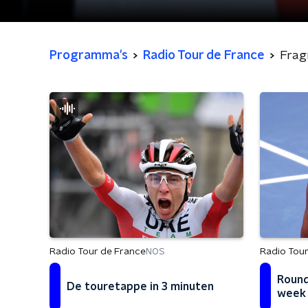
Programma's
Radio Tour de France
Fra
Radio Tour de France
Radio Tour
NOS
Round
De touretappe in 3 minuten
week