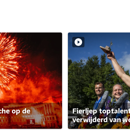
che op de
Fierljep toptalen
verwijderd van w