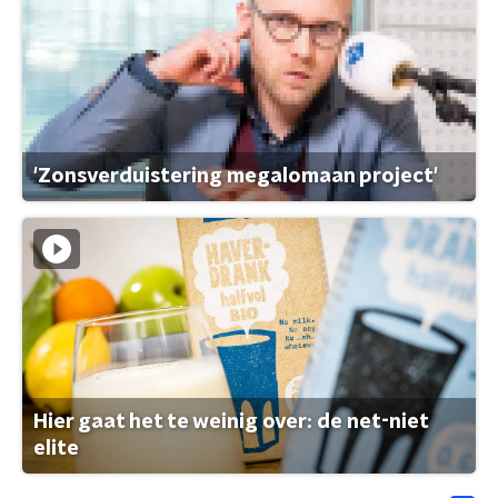
'Zonsverduistering megalomaan project'
Hier gaat het te weinig over: de net-niet
elite