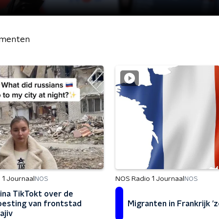
menten
 1 Journaal
NOS Radio 1 Journaal
NOS
NOS
ina TikTokt over de
esting van frontstad
Migranten in Frankrijk '
ajiv