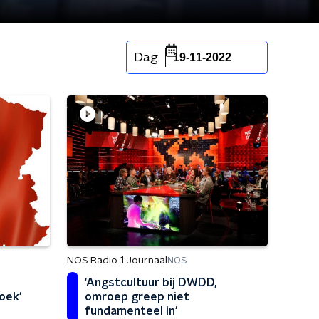
Dag
19-11-2022
NOS Radio 1 Journaal
NOS
'Angstcultuur bij DWDD,
zoek'
omroep greep niet
fundamenteel in'