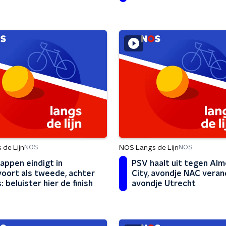
begint'
de Lijn
NOS Langs de Lijn
NOS
NOS
appen eindigt in
PSV haalt uit tegen Al
oort als tweede, achter
City, avondje NAC veran
: beluister hier de finish
avondje Utrecht