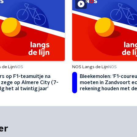
de Lijn
NOS Langs de Lijn
NOS
NOS
rs op F1-teamuitje na
Bleekemolen: 'F1-coure
 zege op Almere City (7-
moeten in Zandvoort e
olg het al twintig jaar'
rekening houden met de
er