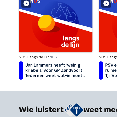
NOS Langs de Lijn
NOS Langs 
NOS
Jan Lammers heeft 'weinig
PSV'e
kriebels' voor GP Zandvoort:
ruime
'Iedereen weet wat-ie moet
1): 'V
doen'
Wie luistert
weet me