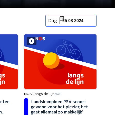
Dag
25-08-2024
NOS Langs de Lijn
NOS
unten:
'Landskampioen PSV scoort
gewoon voor het plezier, het
n
gaat allemaal zo makkelijk'