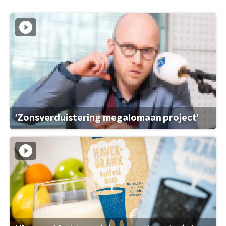
'Zonsverduistering megalomaan project'