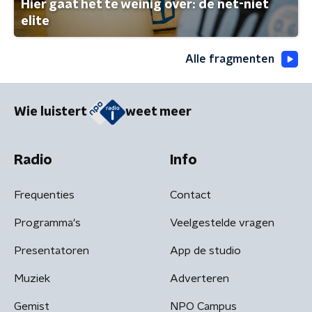
Hier gaat het te weinig over: de net-niet
elite
Alle fragmenten
Wie luistert
weet meer
Radio
Info
Frequenties
Contact
Programma's
Veelgestelde vragen
Presentatoren
App de studio
Muziek
Adverteren
Gemist
NPO Campus