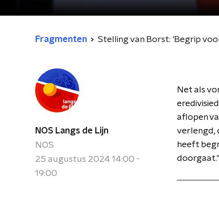
Fragmenten
Stelling van Borst: 'Begrip voo
Net als vo
eredivisie
aflopen va
NOS Langs de Lijn
verlengd,
heeft begr
NOS
doorgaat.
25 augustus 2024 14:00 -
19:00