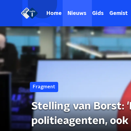
Home
Nieuws
Gids
Gemist
Fragment
Stelling van Borst:
politieagenten, ook 