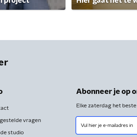
 project'
Hier gaat het te w
er
o
Abonneer je op o
Elke zaterdag het beste
act
gestelde vragen
de studio