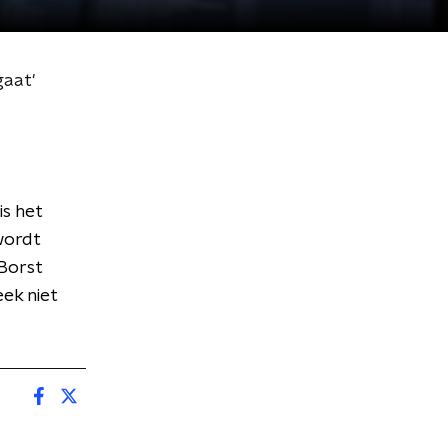
gaat'
is het
wordt
Borst
ek niet