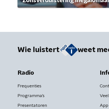
'Zonsverduistering megalomaan
Wie luistert
weet me
Radio
Inf
Frequenties
Cont
Programma's
Veel
Presentatoren
App 