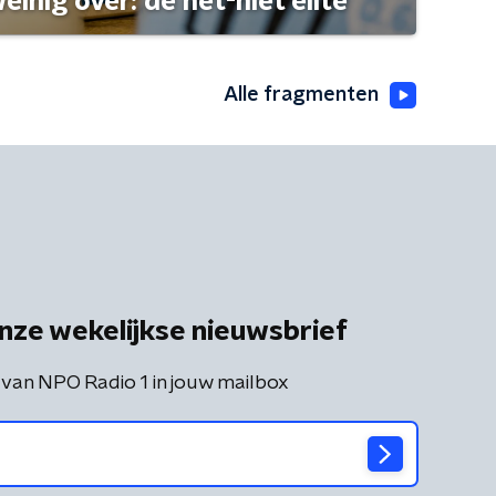
einig over: de net-niet elite
Alle fragmenten
nze wekelijkse nieuwsbrief
 van NPO Radio 1 in jouw mailbox