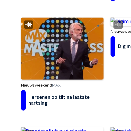
Nieuwswe
Digim
Nieuwsweekend
MAX
Hersenen op tilt na laatste
hartslag