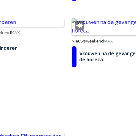
ekend
MAX
Nieuwsweekend
MAX
inderen
Vrouwen na de gevangen
de horeca