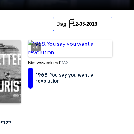
Dag
12-05-2018
Nieuwsweekend
MAX
1968, You say you want a
revolution
 tegen