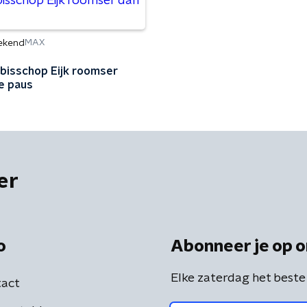
ekend
MAX
bisschop Eijk roomser
e paus
er
o
Abonneer je op o
Elke zaterdag het beste
act