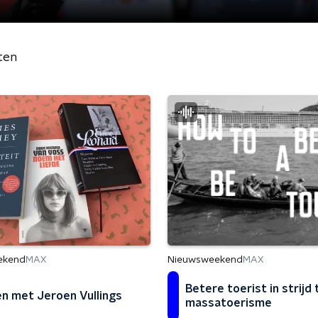
ten
Nieuwsweekend
ekend
MAX
MAX
Betere toerist in strijd
n met Jeroen Vullings
massatoerisme